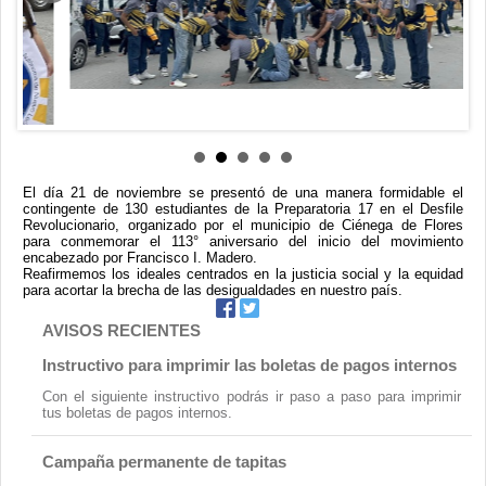
Contacto
El día 21 de noviembre se presentó de una manera formidable el
contingente de 130 estudiantes de la Preparatoria 17 en el Desfile
Revolucionario, organizado por el municipio de Ciénega de Flores
para conmemorar el 113° aniversario del inicio del movimiento
encabezado por Francisco I. Madero.
Reafirmemos los ideales centrados en la justicia social y la equidad
para acortar la brecha de las desigualdades en nuestro país.
AVISOS RECIENTES
Instructivo para imprimir las boletas de pagos internos
Con el siguiente instructivo podrás ir paso a paso para imprimir
tus boletas de pagos internos.
Campaña permanente de tapitas
La comunidad Gato montés, de la Preparatoria 17 hace sinergia
con el la empresa AlEn y el Banco de Tapitas, A. C. apoyando su