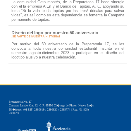
lema “Si la vida te da tapitas ¡no las tires! dónalas para salvar
vidas”, es así como en esta dependencia se fomenta la Campaña
permanente de tapitas.
Diseño del logo por nuestro 50 aniversario
¡SÉ PARTE DE NUESTRA HISTORIA!
Por motivo del 50 aniversario de la Preparatoria 17, se les
convoca a toda nuestra comunidad estudiantil inscrita en el
semestre agosto-diciembre 2023 a participar en el diseño del
logotipo alusivo a nuestra celebración.
Preparatoria No. 17
Carretera Laredo Km. 32, C.P. 65550 Ci�nega de Flores, Nuevo Le�n
Tel�fonos: (01 825) 2380619 / 2380620 / 2385774 | Fax: (01 825)
2380619